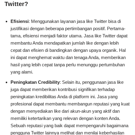
Twitter?
Efisiensi
: Menggunakan layanan jasa like Twitter bisa di
justifikasi dengan beberapa pertimbangan positif. Pertama-
tama, efisiensi menjadi faktor utama. Jasa like Twitter dapat
membantu Anda mendapatkan jumlah like dengan lebih
cepat dan efisien di bandingkan dengan upaya organik. Hal
ini dapat menghemat waktu dan tenaga Anda, memberikan
hasil yang lebih cepat tanpa perlu menunggu pertumbuhan
yang alami.
Peningkatan Credibility
: Selain itu, penggunaan jasa like
juga dapat memberikan kontribusi signifikan terhadap
peningkatan kredibilitas Anda di platform ini. Jasa yang
profesional dapat membantu membangun reputasi yang kuat
dengan menyediakan like dari akun-akun yang aktif dan
memiliki ketertarikan yang relevan dengan konten Anda.
Sebuah reputasi yang baik dapat mempengaruhi bagaimana
pengguna Twitter lainnya melihat dan menilai keberhasilan