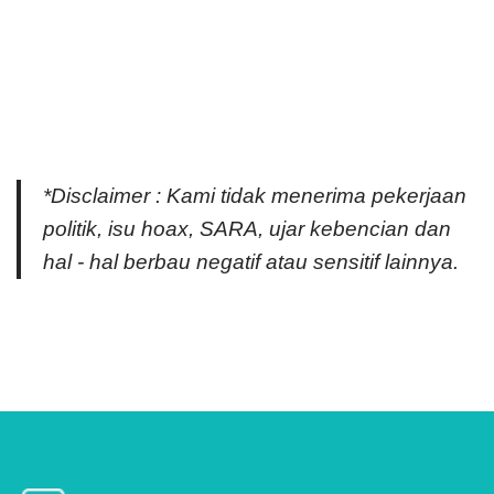
*Disclaimer : Kami tidak menerima pekerjaan
politik, isu hoax, SARA, ujar kebencian dan
hal - hal berbau negatif atau sensitif lainnya.