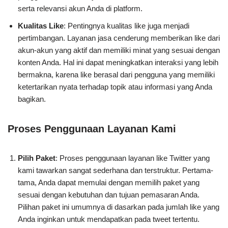
serta relevansi akun Anda di platform.
Kualitas Like
: Pentingnya kualitas like juga menjadi
pertimbangan. Layanan jasa cenderung memberikan like dari
akun-akun yang aktif dan memiliki minat yang sesuai dengan
konten Anda. Hal ini dapat meningkatkan interaksi yang lebih
bermakna, karena like berasal dari pengguna yang memiliki
ketertarikan nyata terhadap topik atau informasi yang Anda
bagikan.
Proses Penggunaan Layanan Kami
Pilih Paket
: Proses penggunaan layanan like Twitter yang
kami tawarkan sangat sederhana dan terstruktur. Pertama-
tama, Anda dapat memulai dengan memilih paket yang
sesuai dengan kebutuhan dan tujuan pemasaran Anda.
Pilihan paket ini umumnya di dasarkan pada jumlah like yang
Anda inginkan untuk mendapatkan pada tweet tertentu.