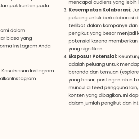
mencapai audiens yang lebih l
 dampak konten pada
Kesempatan Kolaborasi:
Ju
peluang untuk berkolaborasi 
terlibat dalam kampanye dan 
 kami dalam
pengikut yang besar menjadi l
uar biasa yang
potensial karena memberikan 
rforma Instagram Anda
yang signifikan.
Eksposur Potensial:
Keuntunga
adalah peluang untuk mendapa
k Kesuksesan Instagram
beranda dan temuan (explore
alkanInstagram
yang besar, postingan akun ter
muncul di feed pengguna lain, 
konten yang dibagikan. Ini da
dalam jumlah pengikut dan int