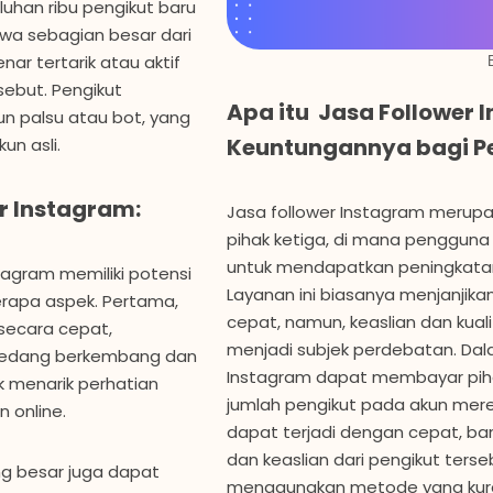
han ribu pengikut baru
hwa sebagian besar dari
nar tertarik atau aktif
sebut. Pengikut
Apa itu Jasa Follower
kun palsu atau bot, yang
Keuntungannya bagi P
un asli.
r Instagram:
Jasa follower Instagram merupa
pihak ketiga, di mana penggun
untuk mendapatkan peningkatan
agram memiliki potensi
Layanan ini biasanya menjanjik
rapa aspek. Pertama,
cepat, namun, keaslian dan kualit
 secara cepat,
menjadi subjek perdebatan. Dal
sedang berkembang dan
Instagram dapat membayar piha
uk menarik perhatian
jumlah pengikut pada akun mere
 online.
dapat terjadi dengan cepat, b
dan keaslian dari pengikut terse
ng besar juga dapat
menggunakan metode yang kuran