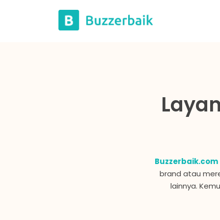
Lompat
ke
konten
Layan
Buzzerbaik.com
brand atau merek
lainnya. Kem