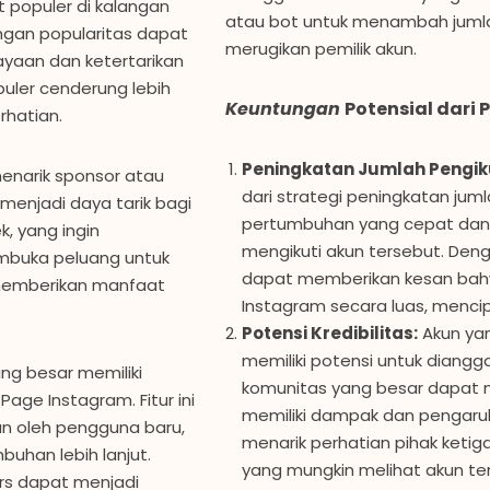
 populer di kalangan
atau bot untuk menambah jumla
ngan popularitas dapat
merugikan pemilik akun.
yaan dan ketertarikan
puler cenderung lebih
Keuntungan
Potensial dari
rhatian.
Peningkatan Jumlah Pengik
enarik sponsor atau
dari strategi peningkatan jum
menjadi daya tarik bagi
pertumbuhan yang cepat dan s
k, yang ingin
mengikuti akun tersebut. Deng
mbuka peluang untuk
dapat memberikan kesan bahw
 memberikan manfaat
Instagram secara luas, mencip
Potensi Kredibilitas:
Akun yan
memiliki potensi untuk diangga
ng besar memiliki
komunitas yang besar dapat 
Page Instagram. Fitur ini
memiliki dampak dan pengaruh y
n oleh pengguna baru,
menarik perhatian pihak ketiga
buhan lebih lanjut.
yang mungkin melihat akun ter
rs dapat menjadi