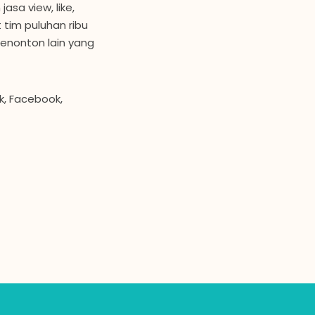
asa view, like,
 tim puluhan ribu
nonton lain yang
k, Facebook,