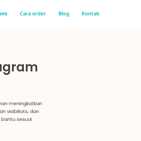
ami
Cara order
Blog
Kontak
tagram
uhan meningkatkan
 visibiliats, dan
 bantu sesuai