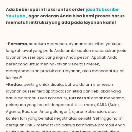
Ada beberapa intruksi untuk order
jasa
Subscribe
Youtube
, agar orderan Anda bisa kami proses harus
mematuhi intruksi yang ada pada layanan kami!
-
Pertama
, sebelum memesan layanan subscriber youtube,
langkah awal yang perlu Anda ambil adalah menentukan jenis
layanan buzzer apa yang ingin Anda pesan. Apakah Anda
berencana untuk meningkatkan visibilitas merek,
mempromosikan produk atau layanan, atau mencapai tujuan
lainnya?
-
Kedua
, penting untuk dicatat bahwa dalam memesan
layanan buzzer, terdapat batasan etika dan kebijakan yang
harus dihormati. Oleh karena itu,
Buzzerbaik
tidak menerima
pekerjaan yang terkait dengan politik, isu hoax, SARA (Suku,
Agama, Ras, dan Antargolongan), ujaran kebencian, atau
konten lain yang bersifat negatif atau sensitif. Sehingga hal ini
bertujuan untuk memastikan bahwa kampanye promosi Anda
dilakukan dengan etika yang baik dan tanpa menimbulkan