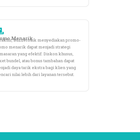
romo Menarik
rakhir, Buzzerbaik menyediakan promo-
omo menarik dapat menjadi strategi
masaran yang efektif. Diskon khusus,
ket bundel, atau bonus tambahan dapat
njadi daya tarik ekstra bagi klien yang
cari nilai lebih dari layanan tersebut.