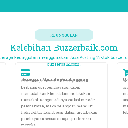
KEUNGGULAN
Kelebihan Buzzerbaik.com
berapa keunggulan menggunakan Jasa Posting Tiktok buzzer d
buzzerbaik.com.
Beragam Metode Pembayaran
Or
Kemudian, Buzzerbaik menyediakan
Se
berbagai opsi pembayaran dapat
or
memudahkan klien dalam melakukan
me
transaksi. Dengan adanya variasi metode
an
pembayaran, maka pelanggan memiliki
me
fleksibilitas lebih besar dalam melakukan
leb
pembayaran sesuai dengan preferensi
mereka.