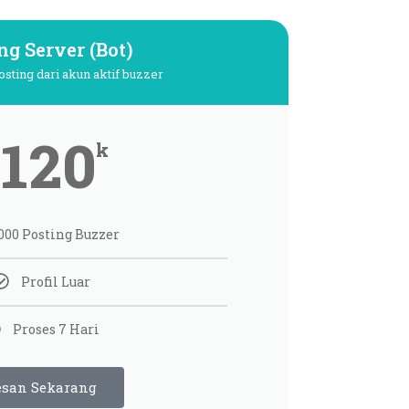
ng Server (Bot)
sting dari akun aktif buzzer
120
k
000 Posting Buzzer
Profil Luar
Proses 7 Hari
esan Sekarang