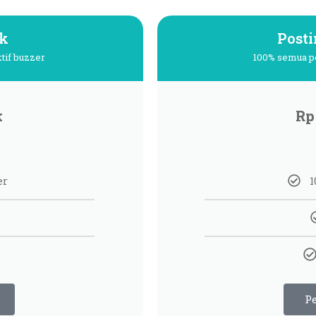
ik
Posti
tif buzzer
100% semua po
k
Rp
er
1
P