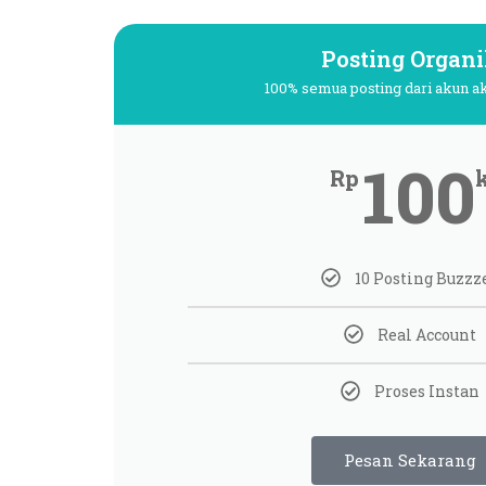
Posting Organ
100% semua posting dari akun ak
100
Rp
10 Posting Buzzz
Real Account
Proses Instan
Pesan Sekarang