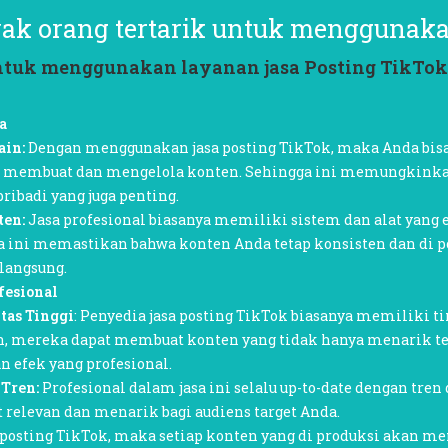
k orang tertarik untuk menggunaka
ntuk menggunakan layanan jasa Posting TikTok
a
ain:
Dengan menggunakan jasa posting TikTok, maka Anda bi
uk membuat dan mengelola konten. Sehingga ini memungkinka
pribadi yang juga penting.
ten:
Jasa profesional biasanya memiliki sistem dan alat yang 
 ini memastikan bahwa konten Anda tetap konsisten dan di p
 langsung.
fesional
tas Tinggi
: Penyedia jasa posting TikTok biasanya memiliki 
, mereka dapat membuat konten yang tidak hanya menarik tetap
 efek yang profesional.
 Tren:
Profesional dalam jasa ini selalu up-to-date dengan tren
relevan dan menarik bagi audiens target Anda.
 posting TikTok, maka setiap konten yang di produksi akan m