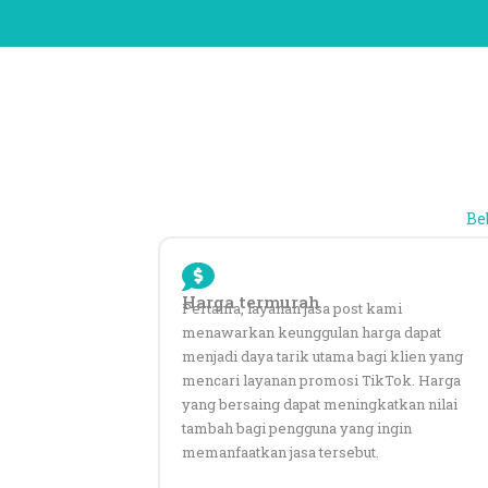
Be
Harga termurah
Pertama, layanan
jasa post
kami
menawarkan keunggulan harga dapat
menjadi daya tarik utama bagi klien yang
mencari layanan promosi TikTok. Harga
yang bersaing dapat meningkatkan nilai
tambah bagi pengguna yang ingin
memanfaatkan jasa tersebut.