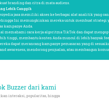
uat branding dan citra di mata audiens.
ang Lebih Canggih
nyedia jasa memiliki akses ke berbagai alat analitik yang ca
Sehingga Ini memungkinkan mereka untuk membuat strategi ya
tas kampanye Anda.
nal memahami cara kerja algoritma TikTok dan dapat mengo
ebih tinggi, membantu konten Anda muncul di lebih banyak fe
reka dapat merancang kampanye pemasaran yang di sesuaikan
rand awareness, mendorong penjualan, atau membangun komuni
ok Buzzer dari kami
n interaksi, popularitas, hingga