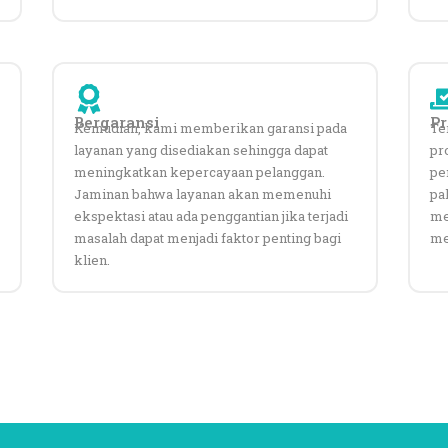
Bergaransi
P
Kemudian, kami memberikan garansi pada
Te
layanan yang disediakan sehingga dapat
pr
meningkatkan kepercayaan pelanggan.
pe
Jaminan bahwa layanan akan memenuhi
pa
ekspektasi atau ada penggantian jika terjadi
me
masalah dapat menjadi faktor penting bagi
men
klien.