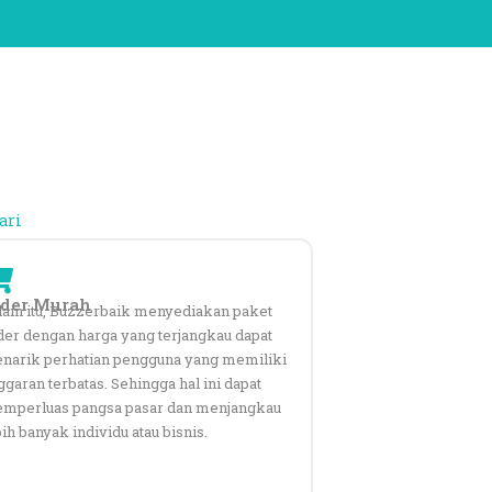
ari
der Murah
lain itu, Buzzerbaik menyediakan paket
der dengan harga yang terjangkau dapat
narik perhatian pengguna yang memiliki
ggaran terbatas. Sehingga hal ini dapat
mperluas pangsa pasar dan menjangkau
ih banyak individu atau bisnis.