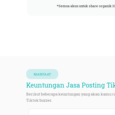
*Semua akun untuk share organik 10
Untuk Apa Kita Perbanyak 
MANFAAT
Keuntungan Jasa Posting Ti
Berikut beberapa keuntungan yang akan kamu 
Tiktok
buzzer
.