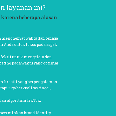
n layanan ini?
 karena beberapa alasan
sa menghemat waktu dan tenaga
n Anda untuk fokus pada aspek
efektif untuk mengelola dan
osting pada waktu yang optimal
tim kreatif yang berpengalaman
i juga berkualitas tinggi,
 dan algoritma TikTok,
encerminkan brand identity