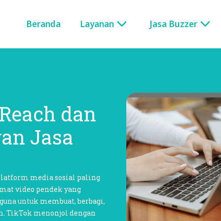
Beranda
Layanan
Jasa Buzzer
Reach dan
an Jasa
latform media sosial paling
rmat video pendek yang
una untuk membuat, berbagi,
. TikTok menonjol dengan