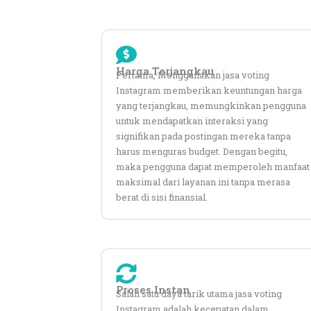
Harga Terjangkau
Pertama, Menggunakan jasa voting
Instagram memberikan keuntungan harga
yang terjangkau, memungkinkan pengguna
untuk mendapatkan interaksi yang
signifikan pada postingan mereka tanpa
harus menguras budget. Dengan begitu,
maka pengguna dapat memperoleh manfaat
maksimal dari layanan ini tanpa merasa
berat di sisi finansial.
Proses Instan
Salah satu daya tarik utama jasa voting
Instagram adalah kecepatan dalam