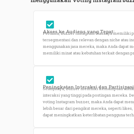
Akses ke Audiens yang Tepat:
Pertama, Buzzer Instagram biasanya memiliki p
tersegmentasi dan relevan dengan niche atau ind
menggunakan jasa mereka, maka Anda dapat me
memiliki minat atau kebutuhan terkait dengan p
Peningkatan Interaksi dan Partisipasi
Selanjutnya, Buzzer memiliki kemampuan untuk
interaksi yang tinggi pada postingan mereka. 
voting Instagram buzzer, maka Anda dapat me
lebih besar dari pengikut mereka, seperti likes
dapat meningkatkan keterlibatan pengguna ter