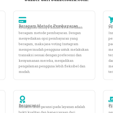
Beragam Metode Pembayaran
Or
Keunggulan lainnya adalah ketersediaan
Pe
beragam metode pembayaran. Dengan
In
menyediakan opsi pembayaran yang
pe
beragam, maka jasa voting Instagram
pa
mempermudah pengguna untuk melakukan
me
transaksi sesuai dengan preferensi dan
te
kenyamanan mereka, menjadikan
dar
pengalaman pengguna lebih fleksibel dan
me
mudah.
ter
Bergaransi
P
Memberikan garansi pada layanan adalah
Te
bukti kualitas dan kepercayaan dari
se