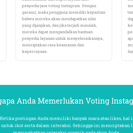
penyedia jasa voting Instagram. Dengan
me
garansi, maka pengguna memiliki kepastian
ta
bahwa mereka akan mendapatkan nilai
da
yang dijanjikan, dan jika terjadi masalah,
ke
mereka dapat mengandalkan bantuan
pe
penyedia layanan untuk menyelesaikannya,
ap
menciptakan rasa keamanan dan
mo
kepercayaan.
la
apa Anda Memerlukan Voting Insta
: Ketika postingan Anda memiliki banyak suara atau likes, hal 
k untuk ikut serta dalam interaksi. Sehingga ini menciptakan l
meningkatkan interaksi organik pada akun Anda.