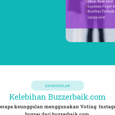
KEUNGGULAN
Kelebihan Buzzerbaik.com
erapa keunggulan menggunakan Voting Instag
buzzer dari buzzerbaik.com.