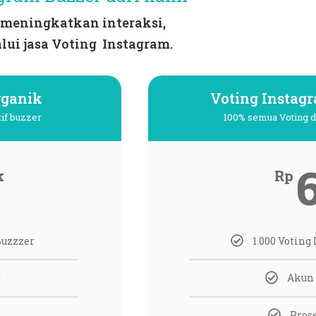
meningkatkan interaksi,
lui jasa Voting Instagram.
rganik
Voting Instagr
tif buzzer
100% semua Voting d
k
Rp
Buzzzer
1.000 Voting
f
Akun 
Prose