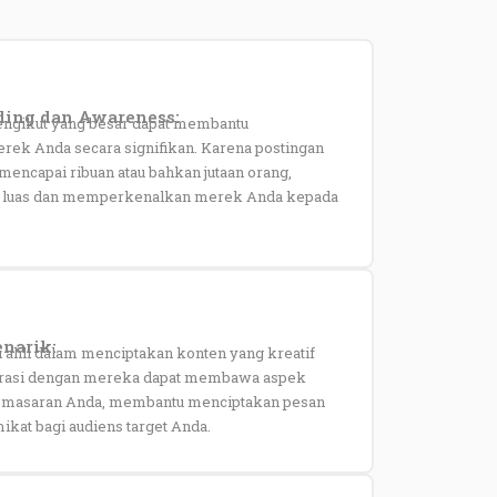
ing dan Awareness:
ngikut yang besar dapat membantu
ek Anda secara signifikan. Karena postingan
 mencapai ribuan atau bahkan jutaan orang,
 luas dan memperkenalkan merek Anda kepada
narik:
 ahli dalam menciptakan konten yang kreatif
orasi dengan mereka dapat membawa aspek
pemasaran Anda, membantu menciptakan pesan
kat bagi audiens target Anda.