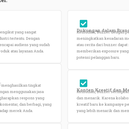
Dukungan dalam Brand
engikut yang sangat
Kemudian, Buzzer dengan pe
ustri tertentu. Dengan
meningkatkan kesadaran mer
ncapai audiens yang sudah
atau cerita dari buzzer dapat
roduk atau layanan Anda.
memberikan exposure yang
potensi pelanggan baru.
:
 menghasilkan tingkat
Konten Kreatif dan Me
Dengan menggunakan jasa
Kemudian, Buzzer seringkali
ngharapkan respons yang
dan menarik. Karena kolab
, komentar, dan berbagi, yang
kreatif baru ke kampanye 
hadap merek Anda.
yang lebih menarik dan memi