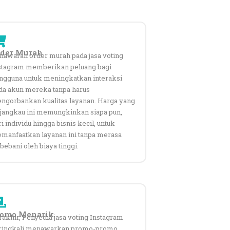
der Murah
nawaran order murah pada jasa voting
stagram memberikan peluang bagi
ngguna untuk meningkatkan interaksi
da akun mereka tanpa harus
ngorbankan kualitas layanan. Harga yang
rjangkau ini memungkinkan siapa pun,
i individu hingga bisnis kecil, untuk
manfaatkan layanan ini tanpa merasa
bebani oleh biaya tinggi.
romo Menarik
rakhir, Penyedia jasa voting Instagram
ringkali menawarkan promo-promo