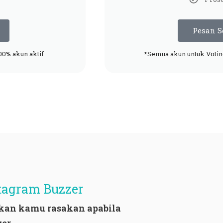
Pesan 
00% akun aktif
*Semua akun untuk Votin
tagram Buzzer
kan kamu rasakan apabila
er
.