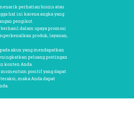
 menarik perhatian bisnis atau
gga hal ini karena angka yang
langan pengikut.
h berhasil dalam upaya promosi
emperkenalkan produk, layanan,
s pada akun yang mendapatkan
meningkatkan peluang postingan
an konten Anda.
n momentum positif yang dapat
eraksi, maka Anda dapat
nda.