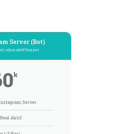
am Server (Bot)
ari akun aktif buzzer
60
k
 Instagram Server
Real Aktif
s 1-3 Hari