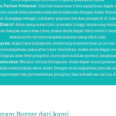
u Partner Potensial
: Jumlah suara atau likes yang besar dapat
ensi untuk bekerja sama atau berkolaborasi dengan Anda. Sehin
ali dianggap sebagai indikator popularitas dan pengaruh di ka
Efektif
: Akun yang memiliki interaksi tinggi cenderung lebi
i banyak suara atau likes, maka Anda dapat lebih efektif m
atau konten tertentu kepada audiens yang lebih luas.
agram
: Algoritma Instagram cenderung memberikan priorita
n mendapatkan suara atau likes tambahan, maka Anda dapat 
 bagian atas feed pengikut, memaksimalkan potensi jangkau
seluruhan
: Melalui voting Instagram, Anda dapat menciptaka
han keseluruhan akun Anda. Dengan meningkatkan jumlah int
percepat laju pertumbuhan pengikut dan kehadiran online A
gram Buzzer dari kami