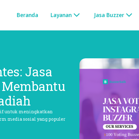
Beranda
Layanan
Jasa Buzzer
tes: Jasa
m Membantu
adiah
ktif untuk meningkatkan
orm media sosial yang populer