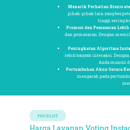
Menarik Perhatian Bisnis ata
pihak-pihak lain yang berpot
tinggi sering k
Promosi dan Pemasaran Lebih 
dan pemasaran. Dengan memilik
Peningkatan Algoritma Inst
lebih banyak interaksi. Denga
Anda muncul di
Pertumbuhan Akun Secara Ke
mengarah pada pertumbu
mem
PRICELIST
Harga Layanan Voting Insta