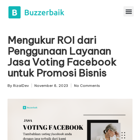
Mengukur ROI dari
Penggunaan Layanan
Jasa Voting Facebook
untuk Promosi Bisnis
By
RizalDev
November 8, 2023
No Comments