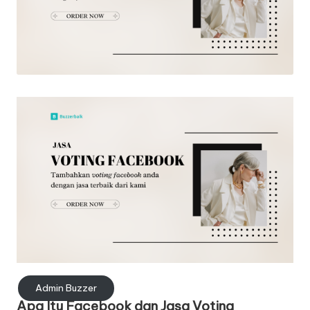
Admin Buzzer
Apa Itu Facebook dan Jasa Voting