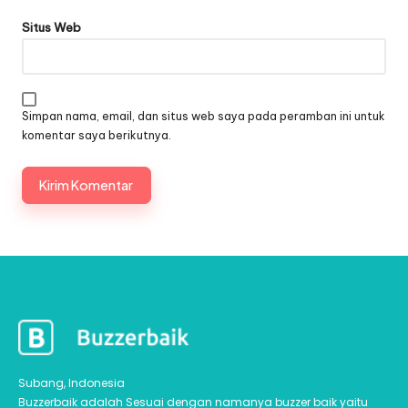
Situs Web
Simpan nama, email, dan situs web saya pada peramban ini untuk
komentar saya berikutnya.
Subang, Indonesia
Buzzerbaik adalah Sesuai dengan namanya buzzer baik yaitu