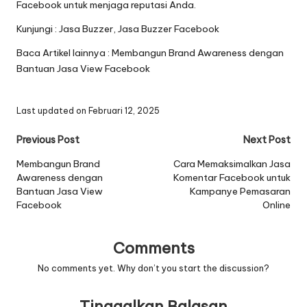
Facebook untuk menjaga reputasi Anda.
Kunjungi :
Jasa Buzzer
,
Jasa Buzzer Facebook
Baca Artikel lainnya :
Membangun Brand Awareness dengan
Bantuan Jasa View Facebook
Last updated on Februari 12, 2025
Previous Post
Next Post
Membangun Brand
Cara Memaksimalkan Jasa
Awareness dengan
Komentar Facebook untuk
Bantuan Jasa View
Kampanye Pemasaran
Facebook
Online
Comments
No comments yet. Why don’t you start the discussion?
Tinggalkan Balasan