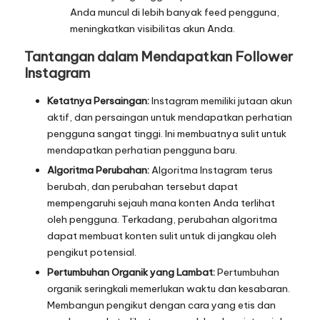
Anda muncul di lebih banyak feed pengguna,
meningkatkan visibilitas akun Anda.
Tantangan dalam Mendapatkan Follower
Instagram
Ketatnya Persaingan:
Instagram memiliki jutaan akun
aktif, dan persaingan untuk mendapatkan perhatian
pengguna sangat tinggi. Ini membuatnya sulit untuk
mendapatkan perhatian pengguna baru.
Algoritma Perubahan:
Algoritma Instagram terus
berubah, dan perubahan tersebut dapat
mempengaruhi sejauh mana konten Anda terlihat
oleh pengguna. Terkadang, perubahan algoritma
dapat membuat konten sulit untuk di jangkau oleh
pengikut potensial.
Pertumbuhan Organik yang Lambat:
Pertumbuhan
organik seringkali memerlukan waktu dan kesabaran.
Membangun pengikut dengan cara yang etis dan