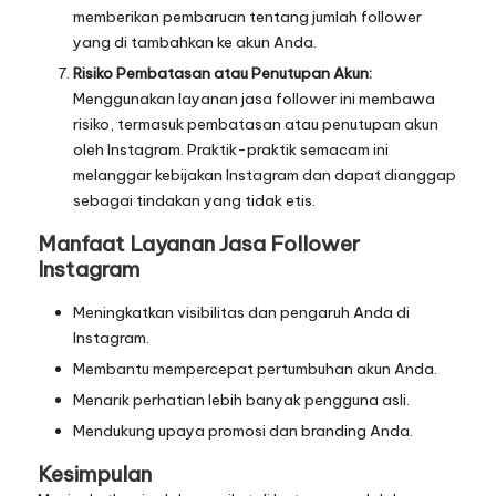
memberikan pembaruan tentang jumlah follower
yang di tambahkan ke akun Anda.
Risiko Pembatasan atau Penutupan Akun:
Menggunakan layanan jasa follower ini membawa
risiko, termasuk pembatasan atau penutupan akun
oleh Instagram. Praktik-praktik semacam ini
melanggar kebijakan Instagram dan dapat dianggap
sebagai tindakan yang tidak etis.
Manfaat Layanan Jasa Follower
Instagram
Meningkatkan visibilitas dan pengaruh Anda di
Instagram.
Membantu mempercepat pertumbuhan akun Anda.
Menarik perhatian lebih banyak pengguna asli.
Mendukung upaya promosi dan branding Anda.
Kesimpulan