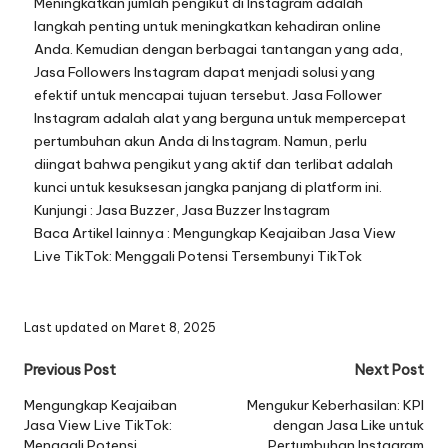
Meningkatkan jumlah pengikut di Instagram adalah
langkah penting untuk meningkatkan kehadiran online
Anda. Kemudian dengan berbagai tantangan yang ada,
Jasa Followers Instagram
dapat menjadi solusi yang
efektif untuk mencapai tujuan tersebut. Jasa Follower
Instagram adalah alat yang berguna untuk mempercepat
pertumbuhan akun Anda di Instagram. Namun, perlu
diingat bahwa pengikut yang aktif dan terlibat adalah
kunci untuk kesuksesan jangka panjang di platform ini.
Kunjungi :
Jasa Buzzer
,
Jasa Buzzer Instagram
Baca Artikel lainnya :
Mengungkap Keajaiban Jasa View
Live TikTok: Menggali Potensi Tersembunyi TikTok
Last updated on Maret 8, 2025
Previous Post
Next Post
Mengungkap Keajaiban
Mengukur Keberhasilan: KPI
Jasa View Live TikTok:
dengan Jasa Like untuk
Menggali Potensi
Pertumbuhan Instagram