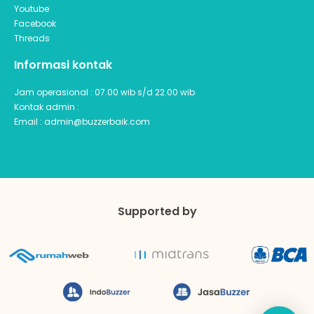
Youtube
Facebook
Threads
Informasi kontak
Jam operasional : 07.00 wib s/d 22.00 wib
Kontak admin :
Email : admin@buzzerbaik.com
Supported by