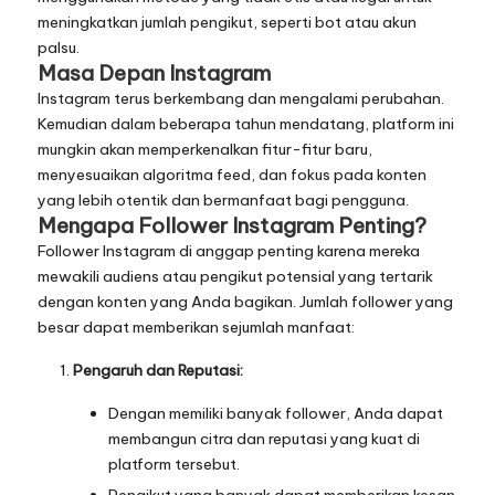
meningkatkan jumlah pengikut, seperti bot atau akun
palsu.
Masa Depan Instagram
Instagram terus berkembang dan mengalami perubahan.
Kemudian dalam beberapa tahun mendatang, platform ini
mungkin akan memperkenalkan fitur-fitur baru,
menyesuaikan algoritma feed, dan fokus pada konten
yang lebih otentik dan bermanfaat bagi pengguna.
Mengapa Follower Instagram Penting?
Follower Instagram di anggap penting karena mereka
mewakili audiens atau pengikut potensial yang tertarik
dengan konten yang Anda bagikan. Jumlah follower yang
besar dapat memberikan sejumlah manfaat:
Pengaruh dan Reputasi:
Dengan memiliki banyak follower, Anda dapat
membangun citra dan reputasi yang kuat di
platform tersebut.
Pengikut yang banyak dapat memberikan kesan