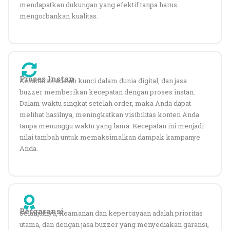
mendapatkan dukungan yang efektif tanpa harus
mengorbankan kualitas.
Proses Instan
Kesabaran adalah kunci dalam dunia digital, dan jasa
buzzer memberikan kecepatan dengan proses instan.
Dalam waktu singkat setelah order, maka Anda dapat
melihat hasilnya, meningkatkan visibilitas konten Anda
tanpa menunggu waktu yang lama. Kecepatan ini menjadi
nilai tambah untuk memaksimalkan dampak kampanye
Anda.
Bergaransi
Selanjutnya,
Keamanan dan kepercayaan adalah prioritas
utama, dan dengan jasa buzzer yang menyediakan garansi,