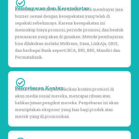
Pembayaran dan Kesepakatan:
Kemudian, Setelah konten di buat, klien membayar jasa
buzzer
sesuai dengan kesepakatan yang telah di
sepakati sebelumnya. Karena kesepakatan ini
mencakup biaya promosi, periode promosi, dan bentuk
pemasaran yang akan di gunakan. Metode pembayaran
bisa dilakukan melalui Midtrans, Dana, LinkAja, QRIS,
dan berbagai Bank seperti BCA, BRI, BNI, Mandiri dan
PermataBank.
Penyebaran Konten:
Buzzer akan mempublikasikan konten promosi di
akun media sosial mereka, mencapai ribuan atau
bahkan jutaan pengikut mereka. Penyebaran ini akan
menciptakan eksposur yang luas bagi produk atau
merek yang di promosikan.