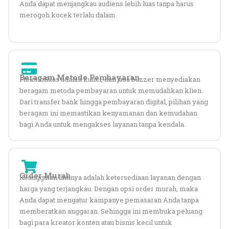
Anda dapat menjangkau audiens lebih luas tanpa harus
merogoh kocek terlalu dalam.
Beragam Metode Pembayaran
Fleksibilitas adalah kunci, dan jasa buzzer menyediakan
beragam metoda pembayaran untuk memudahkan klien.
Dari transfer bank hingga pembayaran digital, pilihan yang
beragam ini memastikan kenyamanan dan kemudahan
bagi Anda untuk mengakses layanan tanpa kendala.
Order Murah
Keunggulan lainnya adalah ketersediaan layanan dengan
harga yang terjangkau. Dengan opsi order murah, maka
Anda dapat mengatur kampanye pemasaran Anda tanpa
memberatkan anggaran. Sehingga ini membuka peluang
bagi para kreator konten atau bisnis kecil untuk