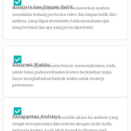
Analisis dan Umpan Balik
Keenam, Beberapa jasa buzzer menawarkan analisis
mendalam tentang performa video dan umpan balik dari
audiens, yang dapat membantu Anda memahami apa
yang berhasil dan apa yang perlu diperbaiki.
Efisiensi Waktu:
Kedua, Menggunakan jasa buzzer memungkinkan Anda
untuk fokus pada pembuatan konten berkualitas tanpa
harus menghabiskan banyak waktu untuk strategi
pemasaran.
Penargetan Audiens
:
Keempat, Buzzer sering memiliki akses ke audiens yang
sangat tersegmentasi dan relevan dengan niche Anda,
sehingga konten Anda lebih mungkin ditonton oleh