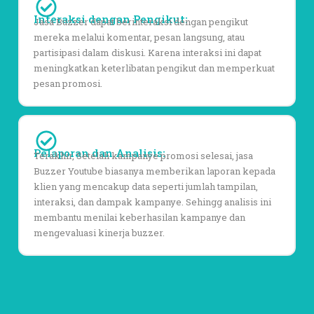
Interaksi dengan Pengikut:
Jasa Buzzer dapat berinteraksi dengan pengikut
mereka melalui komentar, pesan langsung, atau
partisipasi dalam diskusi. Karena interaksi ini dapat
meningkatkan keterlibatan pengikut dan memperkuat
pesan promosi.
Pelaporan dan Analisis:
Terakhir, Setelah kampanye promosi selesai, jasa
Buzzer Youtube biasanya memberikan laporan kepada
klien yang mencakup data seperti jumlah tampilan,
interaksi, dan dampak kampanye. Sehingg analisis ini
membantu menilai keberhasilan kampanye dan
mengevaluasi kinerja buzzer.