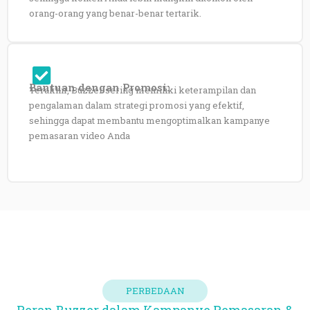
orang-orang yang benar-benar tertarik.
Bantuan dengan Promosi:
Terakhir, Buzzer sering memiliki keterampilan dan
pengalaman dalam strategi promosi yang efektif,
sehingga dapat membantu mengoptimalkan kampanye
pemasaran video Anda
PERBEDAAN
Peran Buzzer dalam Kampanye Pemasaran &