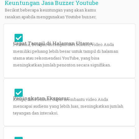
Keuntungan Jasa Buzzer Youtube
Berikut beberapa keuntungan yang akan kamu
rasakan apabila menggunakan Youtube
buzzer
.
Cepat Tampil di Halaman Utama:
Pertama, Dengan dorongan dari buzzer, video Anda
memiliki peluang lebih besar untuk tampil di halaman
utama atau rekomendasi YouTube, yang bisa
meningkatkan jumlah penonton secara signifikan.
Peningkatan Eksposur:
Ketiga, Jasa buzzer dapat membantu video Anda
mencapai audiens yang lebih luas, meningkatkan jumlah
tayangan dan interaksi.