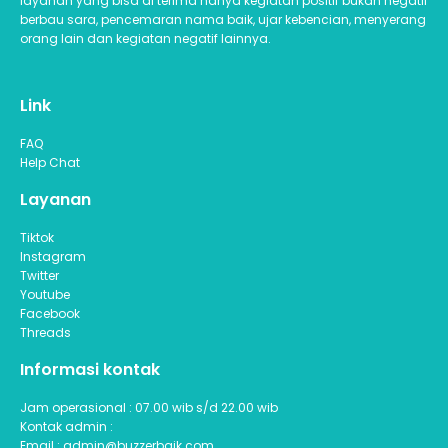
layanan yang bisa di terima hanya kegiatan positif bukan negatif
berbau sara, pencemaran nama baik, ujar kebencian, menyerang
orang lain dan kegiatan negatif lainnya.
Link
FAQ
Help Chat
Layanan
Tiktok
Instagram
Twitter
Youtube
Facebook
Threads
Informasi kontak
Jam operasional : 07.00 wib s/d 22.00 wib
Kontak admin :
Email : admin@buzzerbaik.com